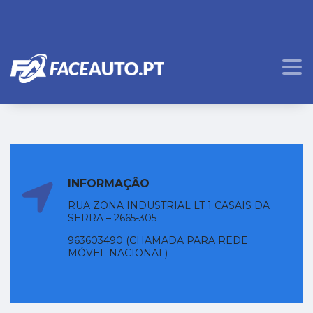
CONTACTE NOS
[contact-form-7 id="717" title="Contact Us"]
INFORMAÇÂO
RUA ZONA INDUSTRIAL LT 1 CASAIS DA
SERRA – 2665-305
963603490 (CHAMADA PARA REDE
MÓVEL NACIONAL)