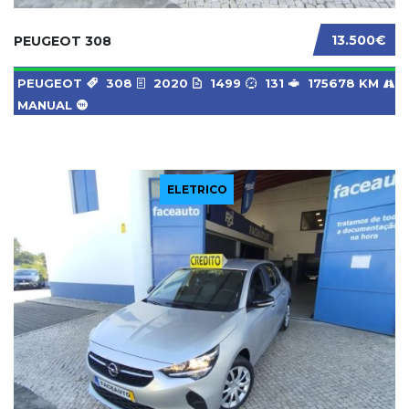
13.500€
PEUGEOT 308
PEUGEOT
308
2020
1499
131
175678 KM
MANUAL
ELETRICO