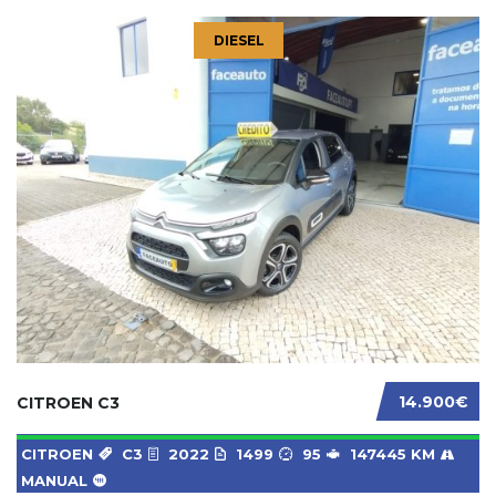
DIESEL
14.900€
CITROEN C3
CITROEN
C3
2022
1499
95
147445 KM
MANUAL