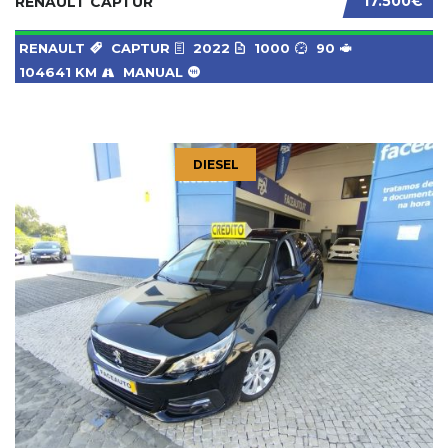
17.500€
RENAULT CAPTUR
RENAULT
CAPTUR
2022
1000
90
104641 KM
MANUAL
DIESEL