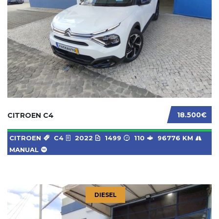
18.500€
CITROEN C4
CITROEN
C4
2022
1499
110
96776 KM
MANUAL
DIESEL