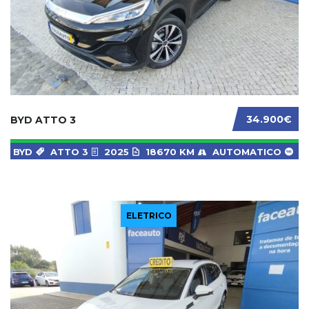
34.900€
BYD ATTO 3
BYD
ATTO 3
2025
18670 KM
AUTOMATICO
ELETRICO