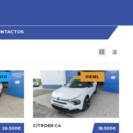
ONTACTOS
ICO
DIESEL
CITROEN C4
26.500€
18.500€