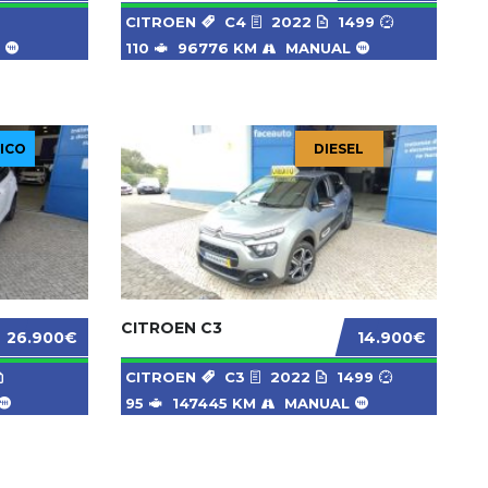
CITROEN
C4
2022
1499
110
96776 KM
MANUAL
ICO
DIESEL
CITROEN C3
26.900€
14.900€
CITROEN
C3
2022
1499
95
147445 KM
MANUAL