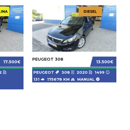
LINA
DIESEL
PEUGEOT 308
17.500€
13.500€
2
PEUGEOT
308
2020
1499
131
175678 KM
MANUAL