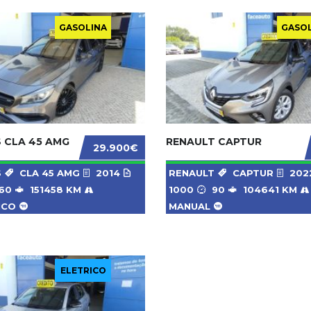
GASOLINA
GASO
 CLA 45 AMG
RENAULT CAPTUR
29.900€
S
CLA 45 AMG
2014
RENAULT
CAPTUR
202
60
151458 KM
1000
90
104641 KM
ICO
MANUAL
ELETRICO