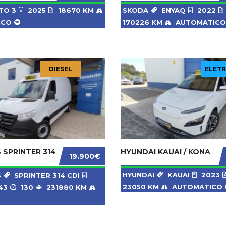
TO 3
2025
18670 KM
SKODA
ENYAQ
2022
ICO
170226 KM
AUTOMATICO
DIESEL
ELETR
 SPRINTER 314
HYUNDAI KAUAI / KONA
19.900€
HYUNDAI
KAUAI
2023
S
SPRINTER 314 CDI
23050 KM
AUTOMATICO
43
130
231880 KM