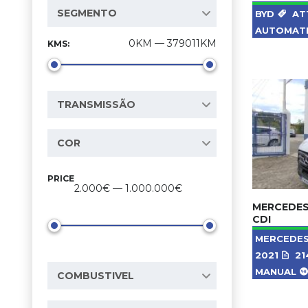
SEGMENTO
BYD
AT
AUTOMAT
0KM — 379011KM
KMS:
TRANSMISSÃO
COR
PRICE
2.000€ — 1.000.000€
MERCEDES
CDI
MERCEDE
2021
21
MANUAL
COMBUSTIVEL