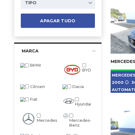
TIPO
APAGAR TUDO
MARCA
MERCEDES
BMW
BYD
MERCEDE
2000
3
Citroen
Dacia
AUTOMAT
Fiat
Hyundai
Mercedes
Mercedes-
Benz