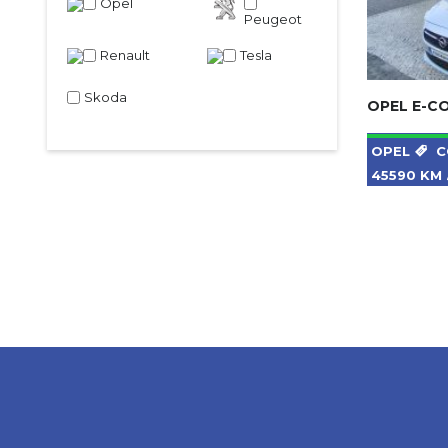
Opel
Peugeot
Renault
Tesla
Skoda
OPEL E-C
OPEL
C
45590 KM