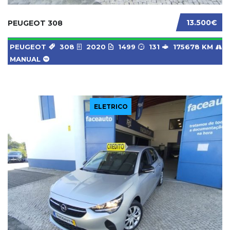
13.500€
PEUGEOT 308
PEUGEOT
308
2020
1499
131
175678 KM
MANUAL
ELETRICO