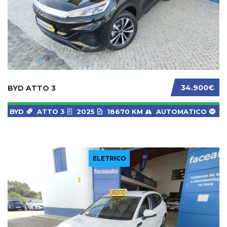
34.900€
BYD ATTO 3
BYD
ATTO 3
2025
18670 KM
AUTOMATICO
ELETRICO