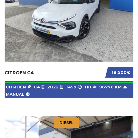
18.500€
CITROEN C4
CITROEN
C4
2022
1499
110
96776 KM
MANUAL
DIESEL