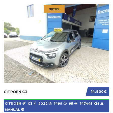
DIESEL
14.900€
CITROEN C3
CITROEN
C3
2022
1499
95
147445 KM
MANUAL