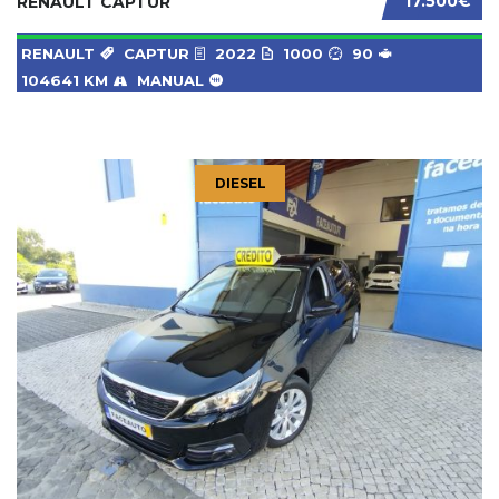
17.500€
RENAULT CAPTUR
RENAULT
CAPTUR
2022
1000
90
104641 KM
MANUAL
DIESEL