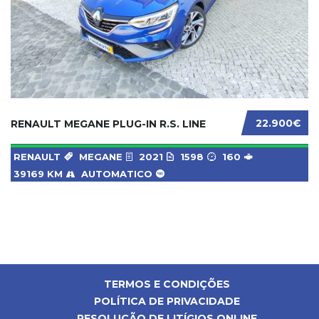
22.900€
RENAULT MEGANE PLUG-IN R.S. LINE
RENAULT
MEGANE
2021
1598
160
39169 KM
AUTOMATICO
TERMOS E CONDIÇÕES
POLÍTICA DE PRIVACIDADE
RESOLUÇÃO DE LITÍGIOS ONLINE