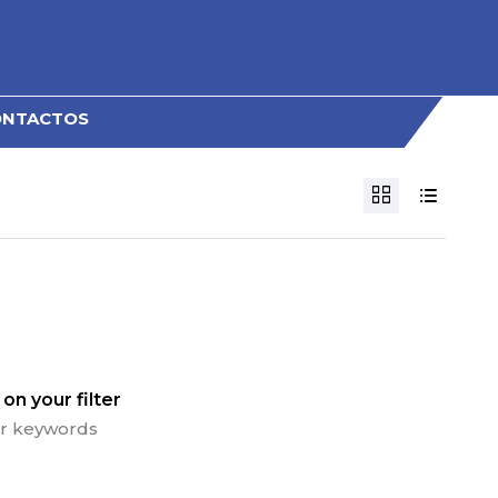
ONTACTOS
on your filter
 or keywords