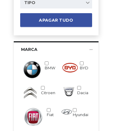
TIPO
APAGAR TUDO
MARCA
BMW
BYD
Citroen
Dacia
Fiat
Hyundai